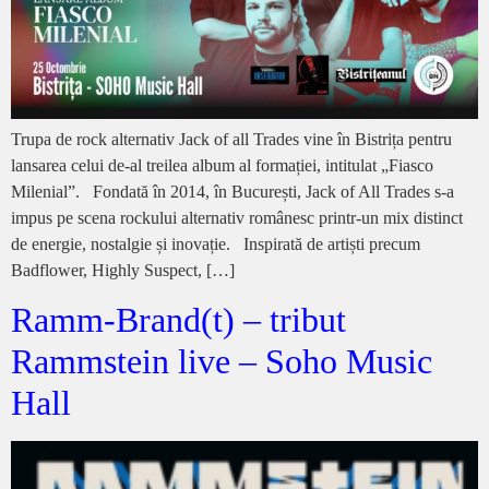
Trupa de rock alternativ Jack of all Trades vine în Bistrița pentru
lansarea celui de-al treilea album al formației, intitulat „Fiasco
Milenial”. Fondată în 2014, în București, Jack of All Trades s-a
impus pe scena rockului alternativ românesc printr-un mix distinct
de energie, nostalgie și inovație. Inspirată de artiști precum
Badflower, Highly Suspect, […]
Ramm-Brand(t) – tribut
Rammstein live – Soho Music
Hall