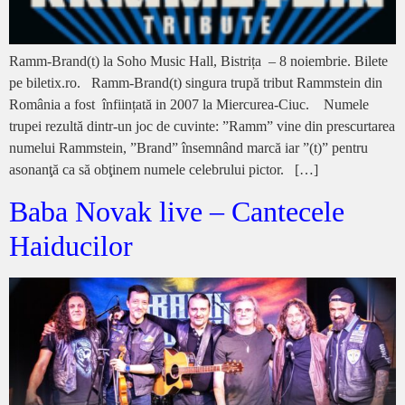
Ramm-Brand(t) la Soho Music Hall, Bistrița – 8 noiembrie. Bilete
pe biletix.ro. Ramm-Brand(t) singura trupă tribut Rammstein din
România a fost înființată in 2007 la Miercurea-Ciuc. Numele
trupei rezultă dintr-un joc de cuvinte: ”Ramm” vine din prescurtarea
numelui Rammstein, ”Brand” însemnând marcă iar ”(t)” pentru
asonanţă ca să obţinem numele celebrului pictor. […]
Baba Novak live – Cantecele
Haiducilor