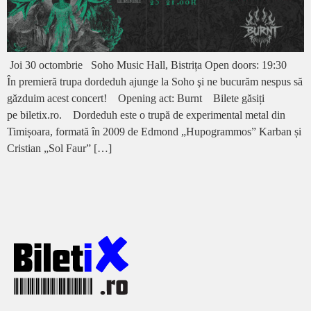
Joi 30 octombrie Soho Music Hall, Bistrița Open doors: 19:30
În premieră trupa dordeduh ajunge la Soho şi ne bucurăm nespus să
găzduim acest concert! Opening act: Burnt Bilete găsiți
pe biletix.ro. ️Dordeduh este o trupă de experimental metal din
Timișoara, formată în 2009 de Edmond „Hupogrammos” Karban și
Cristian „Sol Faur” […]