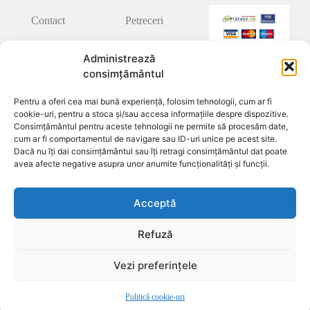
Contact
Petreceri
Termeni și
Concerte
Administrează
condiții
consimțământul
Festivaluri
Politică de
Pentru a oferi cea mai bună experiență, folosim tehnologii, cum ar fi
confidențialitate
cookie-uri, pentru a stoca și/sau accesa informațiile despre dispozitive.
Sport
Consimțământul pentru aceste tehnologii ne permite să procesăm date,
Anulare și
cum ar fi comportamentul de navigare sau ID-uri unice pe acest site.
Teatru
retur
Dacă nu îți dai consimțământul sau îți retragi consimțământul dat poate
avea afecte negative asupra unor anumite funcționalități și funcții.
Stand-Up
Cerere de
Comedy
retur
Acceptă
Corporate
ANPC
Refuză
Kids
Politică
Vezi preferințele
cookie-uri
(UE)
Politică cookie-uri