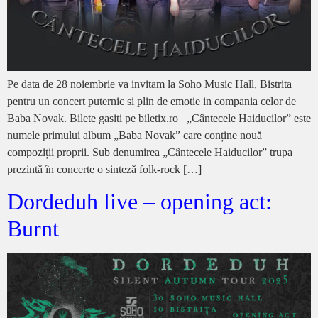
Pe data de 28 noiembrie va invitam la Soho Music Hall, Bistrita
pentru un concert puternic si plin de emotie in compania celor de
Baba Novak. Bilete gasiti pe biletix.ro „Cântecele Haiducilor” este
numele primului album „Baba Novak” care conține nouă
compoziții proprii. Sub denumirea „Cântecele Haiducilor” trupa
prezintă în concerte o sinteză folk-rock […]
Dordeduh live – opening act:
Burnt