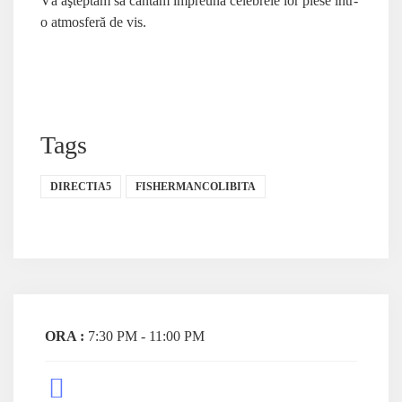
Vă aşteptăm să cântăm împreună celebrele lor piese intr-
o atmosferă de vis.
Tags
DIRECTIA5
FISHERMANCOLIBITA
ORA :
7:30 PM - 11:00 PM